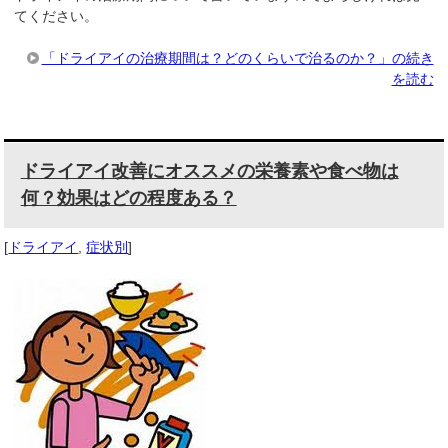
てください。
「ドライアイの治療期間は？どのくらいで治るのか？」の続き
を読む
ドライアイ改善にオススメの栄養素や食べ物は
何？効果はどの程度ある？
[
ドライアイ
,
症状別
]