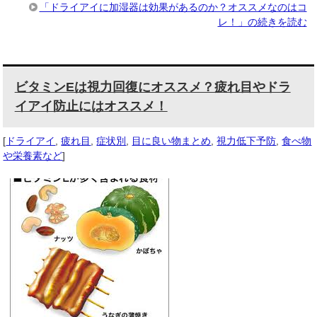
「ドライアイに加湿器は効果があるのか？オススメなのはコ
レ！」の続きを読む
ビタミンEは視力回復にオススメ？疲れ目やドラ
イアイ防止にはオススメ！
[
ドライアイ
,
疲れ目
,
症状別
,
目に良い物まとめ
,
視力低下予防
,
食べ物
や栄養素など
]